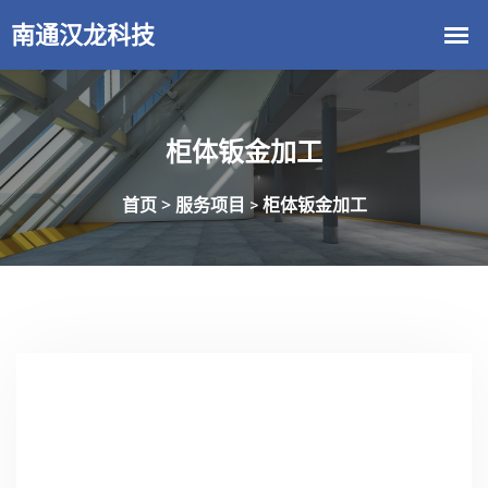
柜体钣金加工
首页 >
服务项目
柜体钣金加工
>