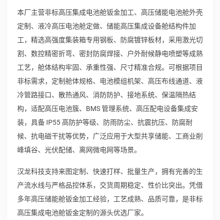
本厂主营非标高压集成电池舱钣金加工、高压储能电池舱外壳
定制、液冷高压电池舱定做、储能高压集成设备舱结构件加
工，精选高强度集装箱专用钢板、防腐镀锌板材，采用激光切
割、数控精密折弯、密封防腐焊接、户外耐候静电喷塑等成熟
工艺，舱体结构牢固、承重性强、尺寸精准合规。可根据项目
非标需求，定制舱体规格、电池模组机架、高压布线通道、液
冷管路接口、散热通风、消防防护、接地系统、保温隔热结
构，适配高压电池簇、BMS 管理系统、高压配电设备集成安
装，具备 IP55 高防护等级、防雨防尘、抗震抗压、防腐耐
候、抗电磁干扰等优势，广泛应用于大型共享储能、工商业削
峰填谷、光伏配储、离网微电网等场景。
汉龙科技支持来图定制、快速打样、批量生产，拥有完善的生
产流水线与严格品控体系，交货周期稳定、性价比突出。凭借
多年高压储能舱钣金加工经验，工艺成熟、品质可靠，是非标
高压集成电池舱钣金定制的源头优选厂家。