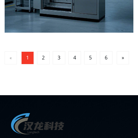
2
3
4
5
6
»
«
1