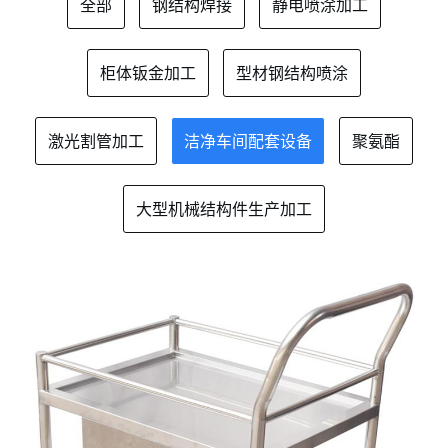
全部
钢结构焊接
静电喷涂加工
柜体钣金加工
型材钢结构喷涂
激光割管加工
洁净车间配套设备
聚氨酯
大型机械结构件生产加工