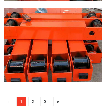
2
3
»
«
1