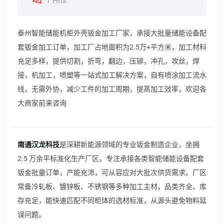
1 Hits
泰州智能储能机柜外壳钣金加工厂家，承接大批量储能设备配
套钣金加工订单，加工厂占地面积为2.5万+平方米，加工材料
充足多样，提供切割，折弯，翻边，压铆，冲孔，攻丝，焊
接，机加工，喷塑等一站式加工解决方案，自有喷涂加工流水
线，无需外协，减少工件的加工周期，提高加工效率，欢迎各
大商家前来咨询
南通汉龙科技
是深耕新能源领域的专业钣金制造企业，坐拥
2.5 万余平标准化生产厂区，专注承接各类智能储能设备配套
钣金批量订单，产能充沛，可从容应对大批次供货需求。厂区
常备冷轧板、镀锌板、不锈钢等多种加工主材，品类齐全、库
存充足，能快速匹配不同柜体的选材标准，从源头避免物料延
误问题。