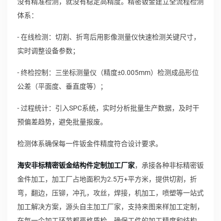
没有精准检测，就没有稳定高精度。精密钣金建立全流程检测
体系：
- 在线检测：切割、折弯后用影像测量仪快速检测关键尺寸，
实时调整设备参数；
- 终检控制：三坐标测量仪（精度±0.005mm）检测成品形位
公差（平面度、垂直度等）；
- 过程统计：引入SPC系统，实时分析批量生产数据，及时干
预偏差趋势，避免批量报废。
检测体系确保每一件钣金件精度符合设计要求。
海安非标精密钣金结构件定制加工厂家
，承接各种非标精密钣
金件加工，加工厂占地面积为2.5万+平方米，提供切割，折
弯，翻边，压铆，冲孔，攻丝，焊接，机加工，喷塑等一站式
加工解决方案，源头自主加工厂家，支持来图来样加工定制，
在每一个加工环节都严格质检，确保工件的加工精度和结构