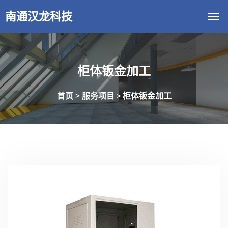
柜体钣金加工
首页 >
服务项目
柜体钣金加工
>