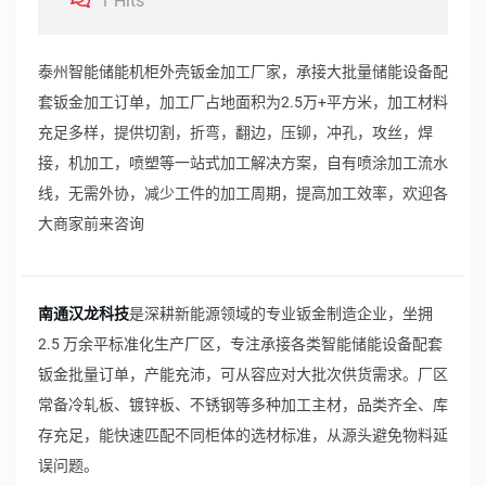
1 Hits
泰州智能储能机柜外壳钣金加工厂家，承接大批量储能设备配
套钣金加工订单，加工厂占地面积为2.5万+平方米，加工材料
充足多样，提供切割，折弯，翻边，压铆，冲孔，攻丝，焊
接，机加工，喷塑等一站式加工解决方案，自有喷涂加工流水
线，无需外协，减少工件的加工周期，提高加工效率，欢迎各
大商家前来咨询
南通汉龙科技
是深耕新能源领域的专业钣金制造企业，坐拥
2.5 万余平标准化生产厂区，专注承接各类智能储能设备配套
钣金批量订单，产能充沛，可从容应对大批次供货需求。厂区
常备冷轧板、镀锌板、不锈钢等多种加工主材，品类齐全、库
存充足，能快速匹配不同柜体的选材标准，从源头避免物料延
误问题。