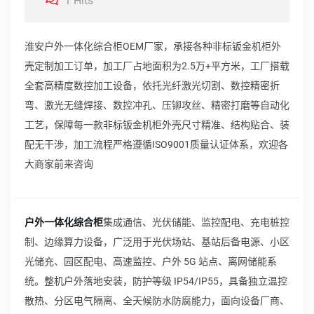
1 Hits
淮安户外一体化综合柜OEM厂家，承接各种非标钣金机柜外
壳定制加工订单，加工厂占地面积为2.5万+平方米，工厂搭载
全套高精度数控加工设备，依托光纤激光切割、数控精密折
弯、激光无缝焊接、数控冲孔、压铆攻丝、精密打磨等自动化
工艺，保障每一款非标钣金机柜外壳尺寸精准、结构贴合、装
配无干涉，加工流程严格遵循ISO9001质量认证体系，欢迎各
大商家前来咨询
户外一体化综合柜
集成通信、光伏储能、监控配电、充电桩控
制、边缘算力设备，广泛用于光伏场站、基站后备电源、小区
光储充、园区配电、高速监控、户外 5G 站点、离网储能系
统。整机户外落地安装，防护等级 IP54/IP55，具备独立温控
散热、分区电气隔离、全天候防水防腐能力，面向设备厂商、