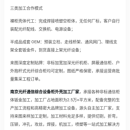
三类加工合作模式
裸柜壳体代工：完成焊接喷塑空柜体，无任何厂标，客户自行
装配光纤配线、交换机、电源设备；
半成品成套 OEM：预装立柱、走线桥架、通风网门、理线支
架全套钣金件，到货直接上架光纤设备；
来图深度定制贴牌：非标加宽加深光纤机柜、屏蔽通信柜、户
外抱杆式光纤综合柜均可定制，图纸严格保密，承接运营商批
量集采工程订单。
南京光纤通信综合设备柜外壳加工厂家
，承接各种非标通信柜
体钣金加工，加工厂占地面积为2.5万+平方米，配备完整的生
产加工流程和高精密大品牌加工设备，源头自主加工厂家，支
持来图来样加工定制，加工材料充足多样，提供切割，折弯，
压铆，冲孔，攻丝，焊接，机加工，喷塑等一站式加工解决方