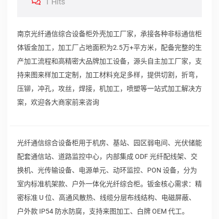
1 Hits
南京光纤通信综合设备柜外壳加工厂家，承接各种非标通信柜
体钣金加工，加工厂占地面积为2.5万+平方米，配备完整的生
产加工流程和高精密大品牌加工设备，源头自主加工厂家，支
持来图来样加工定制，加工材料充足多样，提供切割，折弯，
压铆，冲孔，攻丝，焊接，机加工，喷塑等一站式加工解决方
案，欢迎各大商家前来咨询
光纤通信综合设备柜用于机房、基站、园区弱电间、光伏储能
配套通信站、道路监控中心，内部集成 ODF 光纤配线架、交
换机、光传输设备、电源单元、动环监控、PON 设备，分为
室内标准机架款、户外一体化光纤综合柜。钣金核心需求：精
密标准 U 位、高通风散热、线缆分层布线结构、电磁屏蔽、
户外款 IP54 防水防腐，支持来图加工、白牌 OEM 代工。