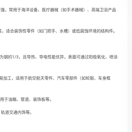
能力更强，常用于海洋设备、医疗器械（如手术器械）、高端卫浴产品
略差，适合装饰性零件（如门把手、水槽）或低腐蚀环境的结构件。
为钢的1/3，且导热、导电性能优异，表面可通过阳极氧化、喷涂
a），易加工，适用于航空航天零件、汽车零部件（如轮毂、车身框
常用于油箱、管道、装饰板等。
、轨道交通内饰等。