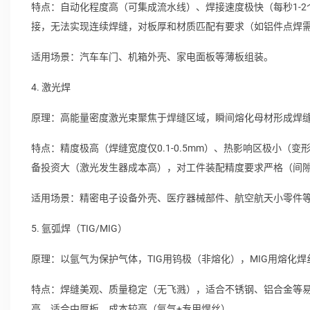
特点：自动化程度高（可集成流水线）、焊接速度极快（每秒1-2
接，无法实现连续焊缝，对板厚和材质匹配有要求（如铝件点焊
适用场景：汽车车门、机箱外壳、家电面板等薄板组装。
4. 激光焊
原理：高能量密度激光束聚焦于焊缝区域，瞬间熔化母材形成焊
特点：精度极高（焊缝宽度仅0.1-0.5mm）、热影响区极小
备投资大（激光发生器成本高），对工件装配精度要求严格（间隙需
适用场景：精密电子设备外壳、医疗器械部件、航空航天小零件
5. 氩弧焊（TIG/MIG）
原理：以氩气为保护气体，TIG用钨极（非熔化），MIG用熔化焊
特点：焊缝美观、质量稳定（无飞溅），适合不锈钢、铝合金等易氧
高，适合中厚板。成本较高（氩气+专用焊丝）。