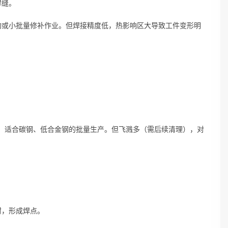
焊缝。
构或小批量修补作业。但焊接精度低，热影响区大导致工件变形明
低，适合碳钢、低合金钢的批量生产。但飞溅多（需后续清理），对
材，形成焊点。