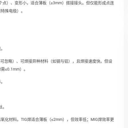
个点）、变形小，适合薄板（≤3mm）搭接接头。但仅能形成点连
需特殊电极）。
缝。
（变形可忽略）、可焊接异种材料（如钢与铝），且焊接速度快。但设
≤0.1mm）。
等。
丝。
化材料。TIG焊适合薄板（≤2mm），但效率低；MIG焊效率更