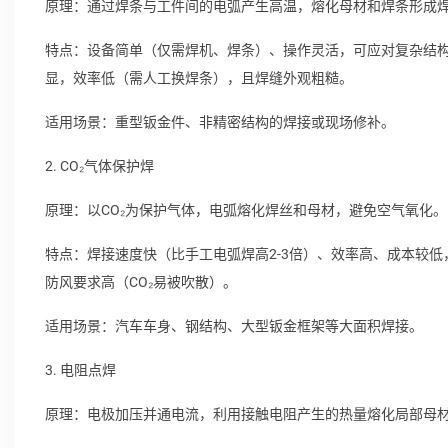
原理：通过焊条与工件间的电弧产生高温，熔化母材和焊条形成
特点：设备简单（仅需焊机、焊条）、操作灵活，可应对复杂结
显，效率低（需人工换焊条），且焊缝外观粗糙。
适用场景：重型钣金件、非精密结构的焊接或现场修补。
2. CO₂气体保护焊
原理：以CO₂为保护气体，电弧熔化焊丝和母材，避免空气氧化。
特点：焊接速度快（比手工电弧焊高2-3倍）、效率高、成本较
防风要求高（CO₂易被吹散）。
适用场景：汽车车身、钢结构、大型钣金框架等大面积焊接。
3. 电阻点焊
原理：电极加压并通电流，利用接触电阻产生的热量熔化局部母