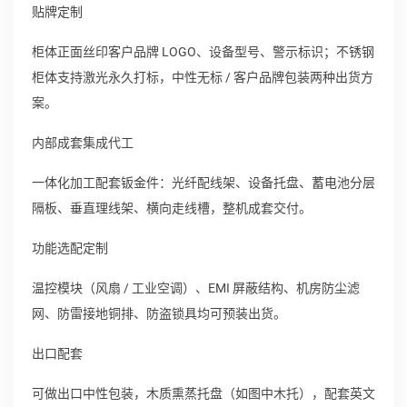
贴牌定制
柜体正面丝印客户品牌 LOGO、设备型号、警示标识；不锈钢
柜体支持激光永久打标，中性无标 / 客户品牌包装两种出货方
案。
内部成套集成代工
一体化加工配套钣金件：光纤配线架、设备托盘、蓄电池分层
隔板、垂直理线架、横向走线槽，整机成套交付。
功能选配定制
温控模块（风扇 / 工业空调）、EMI 屏蔽结构、机房防尘滤
网、防雷接地铜排、防盗锁具均可预装出货。
出口配套
可做出口中性包装，木质熏蒸托盘（如图中木托），配套英文