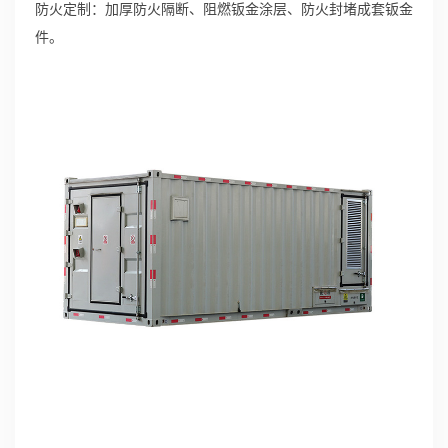
防火定制：加厚防火隔断、阻燃钣金涂层、防火封堵成套钣金
件。