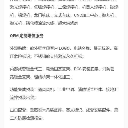
激光焊接机，氩弧焊接机，二保焊接机，机器人焊接机，碰焊
机，铝焊机，龙门铣床，立式车床，CNC加工中心，抛丸机，
抛光机，磷化喷涂流水线，超大烘烤房
OEM 定制增值服务
外观贴牌：舱外壁丝印客户 LOGO、电站名称、警示标识、高
压危险标识；不锈钢舱支持激光永久打标；
内部成套钣金代工：电池固定支架、PCS 安装底座、消防管
路钣金支架、理线桥架一体化加工；
功能集成预装：通风风机、工业空调、消防钣金柜体、接地汇
流排预装出货；
出口配套：熏蒸实木吊装底座、英文标识、成套安装配件、第
三方防腐检测报告；