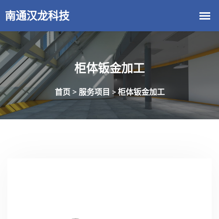
柜体钣金加工
首页 >
服务项目
柜体钣金加工
>