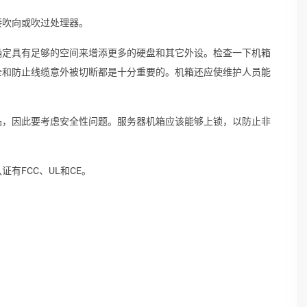
接吹向或吹过处理器。
确定具有足够的空间来增添更多的硬盘和其它外设。检查一下机箱
全和防止线缆意外被切断都是十分重要的。机箱还应使维护人员能
品，因此要考虑安全性问题。服务器机箱应该能够上锁，以防止非
有FCC、UL和CE。